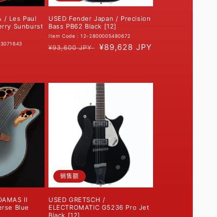
/ Les Paul
USED Fender Japan / Precision
erry Sunburst
Bass PB62 Black [12]
Item Code : 12-2800005480672
03071643
常
促
¥89,628 JPY
¥93,600 JPY
规
销
价
价
格
销售额
DAMAS II
USED GRETSCH /
erse Blue
ELECTROMATIC G5236 Pro Jet
Black [12]