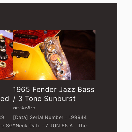
1965 Fender Jazz Bass
Red
/ 3 Tone Sunburst
2023年2月7日
89
[Data] Serial Number : L99944
he SG
*Neck Date : 7 JUN 65 A The