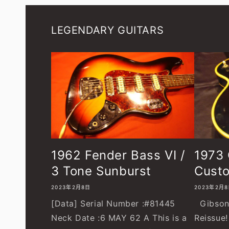
LEGENDARY GUITARS
1962 Fender Bass VI /
1973 
3 Tone Sunburst
Custo
2023年2月8日
2023年2月
[Data] Serial Number :#81445
Gibson 
Neck Date :6 MAY 62 A This is a
Reissue