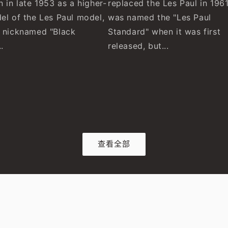
 in late 1953 as a higher-
replaced the Les Paul in 1961
el of the Les Paul model,
was named the "Les Paul
 nicknamed "Black
Standard" when it was first
.
released, but...
查看全部