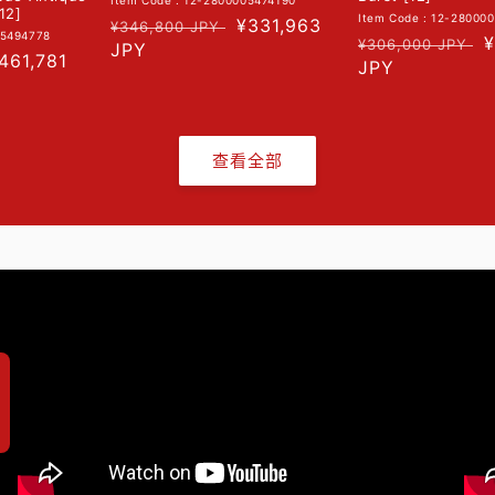
Item Code : 12-2800005474190
12]
Item Code : 12-28000
常
促
¥331,963
¥346,800 JPY
05494778
常
¥
¥306,000 JPY
规
JPY
销
促
461,781
规
JPY
价
价
销
价
格
价
格
查看全部