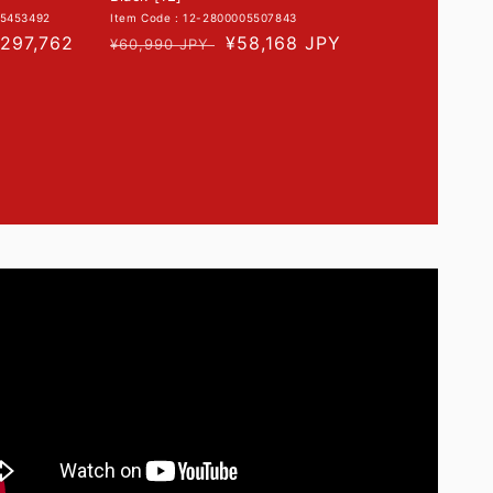
05453492
Item Code : 12-2800005507843
促
297,762
常
促
¥58,168 JPY
¥60,990 JPY
销
规
销
价
价
价
格