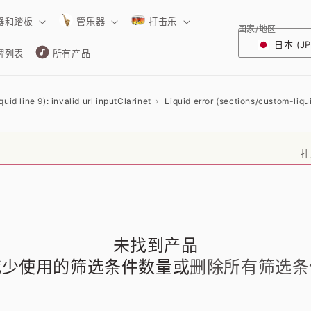
器和踏板
管乐器
打击乐
国家/地区
日本 (JP
牌列表
所有产品
uid line 9): invalid url input
Clarinet
Liquid error (sections/custom-liquid
排
未找到产品
减少使用的筛选条件数量或
删除所有筛选条