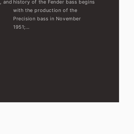
, and
history of the Fender bass begins
with the production of the
Precision bass in November
1951;...