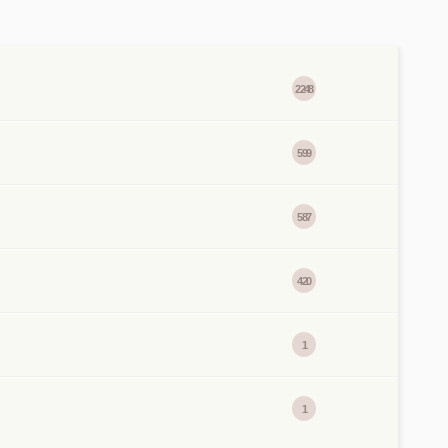
2248
599
587
420
1
1