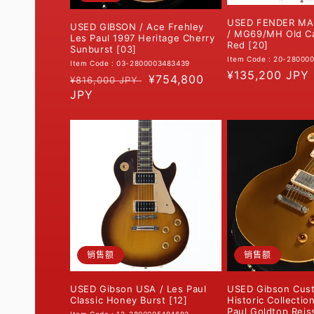
USED FENDER MA
USED GIBSON / Ace Frehley
/ MG69/MH Old C
Les Paul 1997 Heritage Cherry
Red [20]
Sunburst [03]
Item Code : 20-28000
Item Code : 03-2800003483439
常
¥135,200 JPY
常
促
¥754,800
¥816,000 JPY
规
规
JPY
销
价
价
价
格
格
销售额
销售额
USED Gibson USA / Les Paul
USED Gibson Cus
Classic Honey Burst [12]
Historic Collectio
Paul Goldtop Reis