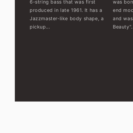
6-string bass that was first
was born
produced in late 1961. It has a
end mod
Jazzmaster-like body shape, a
and was
pickup...
Beauty"..