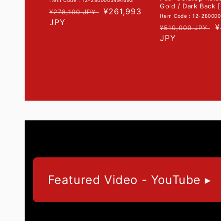
Item Code : 12-2800005494693
Gold / Dark Back [
常
促
¥261,993
¥278,100 JPY
Item Code : 12-28000
规
JPY
销
常
¥
¥510,000 JPY
价
价
规
JPY
格
价
格
Featured Video - YouTube ▸