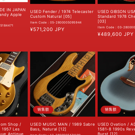
DE IN JAPAN
USED GIBSON USA 
USED Fender / 1974 Telecaster
andy Apple
Standard 1978 Ch
Custom Natural [05]
[03]
Item Code : 05-2800005095944
05184471
Item Code : 03-28000
常
¥571,200 JPY
常
¥489,600 JPY
规
规
价
价
格
格
销售额
销售额
tom Shop /
USED MUSIC MAN / 1989 Sabre
USED Ovation / A
n 1957 Les
Bass, Natural [12]
1581-8 1990s Rev
sue Antique
Burst [12]