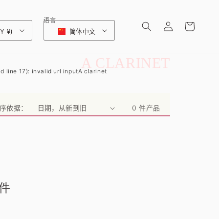
购
登
语言
物
Y ¥)
简体中文
录
车
收
A CLARINET
 line 17): invalid url input
A clarinet
藏
:
序依据：
0 件产品
件