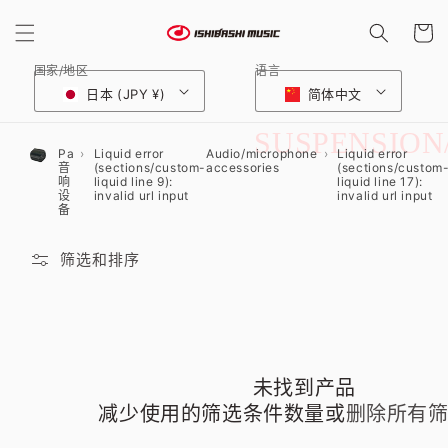
购
跳到内
容
物
车
国家/地区
语言
日本 (JPY ¥)
简体中文
收
SUSPENSION
Pa
Liquid error
Audio/microphone
Liquid error
音
(sections/custom-
accessories
(sections/custom
藏
响
liquid line 9):
liquid line 17):
设
invalid url input
invalid url input
备
:
筛选和排序
未找到产品
减少使用的筛选条件数量或
删除所有