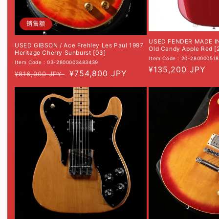
销售额
USED FENDER MADE I
USED GIBSON / Ace Frehley Les Paul 1997
Old Candy Apple Red [
Heritage Cherry Sunburst [03]
Item Code : 20-28000051
Item Code : 03-2800003483439
常
¥135,200 JPY
常
促
¥754,800 JPY
¥816,000 JPY
规
规
销
价
价
价
格
格