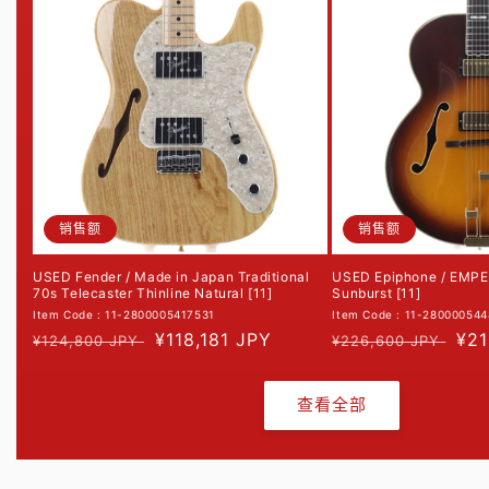
格
格
销售额
销售额
USED Fender / Made in Japan Traditional
USED Epiphone / EMPE
70s Telecaster Thinline Natural [11]
Sunburst [11]
Item Code : 11-2800005417531
Item Code : 11-28000054
常
促
¥118,181 JPY
常
促
¥21
¥124,800 JPY
¥226,600 JPY
规
销
规
销
价
价
价
价
查看全部
格
格