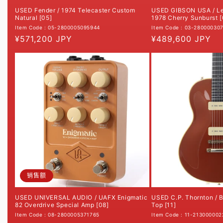
USED GIBSON USA / Le
USED Fender / 1974 Telecaster Custom
1978 Cherry Sunburst [
Natural [05]
Item Code : 03-28000030
Item Code : 05-2800005095944
常
¥489,600 JPY
常
¥571,200 JPY
规
规
价
价
格
格
销售额
USED UNIVERSAL AUDIO / UAFX Enigmatic
USED C.P. Thornton / 
82 Overdrive Special Amp [08]
Top [11]
Item Code : 08-2800005371765
Item Code : 11-21300000