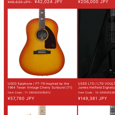
常
促
¥42,024 JPY
常
¥206,000 JPY
¥46,630 JPY
规
销
规
价
价
价
格
格
USED Epiphone / FT-79 Inspired by the
USED LTD / LTD VOULT
1964 Texan Vintage Cherry Sunburst [11]
James Hetfield Signatu
Item Code : 11-2800005290912
Item Code : 10-28000053
常
¥57,780 JPY
常
¥149,381 JPY
规
规
价
价