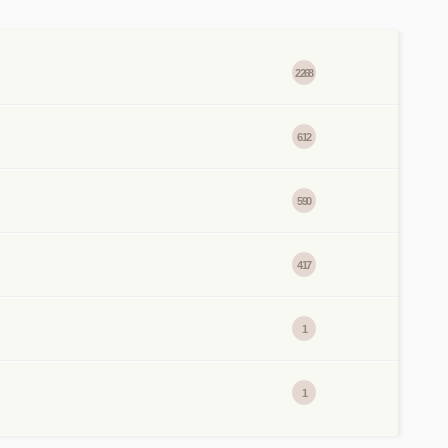
2268
612
590
417
1
1