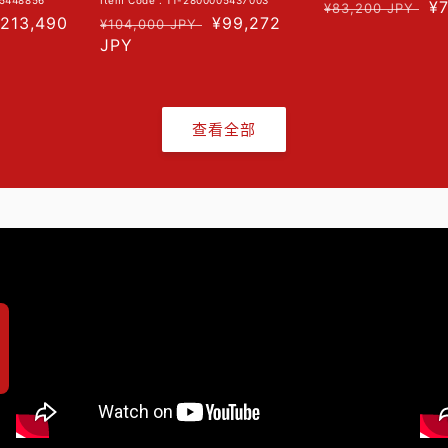
05448856
Item Code : 11-2800005437003
常
促
¥
¥83,200 JPY
促
213,490
常
促
¥99,272
¥104,000 JPY
规
销
销
规
JPY
销
价
价
价
价
价
格
格
查看全部