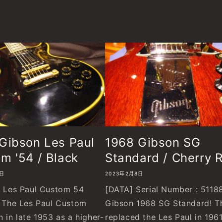
Gibson Les Paul
1968 Gibson SG
m '54 / Black
Standard / Cherry 
8日
2023年2月8日
Les Paul Custom 54
[DATA] Serial Number : 5118
! The Les Paul Custom
Gibson 1968 SG Standard! T
 in late 1953 as a higher-
replaced the Les Paul in 1961