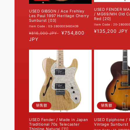
USED FENDER MA
USED GIBSON / Ace Frehley
/ MG69/MH Old C
Les Paul 1997 Heritage Cherry
Red [20]
Sunburst [03]
Item Code : 20-28000
Item Code : 03-2800003483439
常
¥135,200 JPY
常
促
¥754,800
¥816,000 JPY
规
规
JPY
销
价
价
价
格
格
销售额
销售额
USED Fender / Made in Japan
USED Epiphone /
Traditional 70s Telecaster
Vintage Sunburst 
Thinline Natural [11]