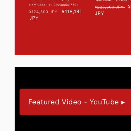
Item Code : 11-28000
Item Code : 11-2800005417531
常
¥
¥226,600 JPY
常
促
¥118,181
¥124,800 JPY
规
JPY
规
JPY
销
价
价
价
格
格
Featured Video - YouTube ▸