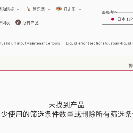
器和踏板
管乐器
打击乐
国家/地区
日本 (JP
牌列表
所有产品
nvalid url input
Maintenance tools
Liquid error (sections/custom-liquid l
排
未找到产品
减少使用的筛选条件数量或
删除所有筛选条