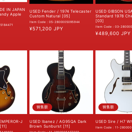
DE IN JAPAN
USED GIBSON USA 
USED Fender / 1974 Telecaster
andy Apple
Standard 1978 Ch
Custom Natural [05]
[03]
Item Code : 05-2800005095944
05184471
Item Code : 03-28000
常
¥571,200 JPY
常
¥489,600 JPY
规
规
价
价
格
格
销售额
销售额
 EMPEROR-J
USED Ibanez / AG95QA Dark
USED Sire / H7 Wh
[11]
Brown Sunburst [11]
Item Code : 11-28000