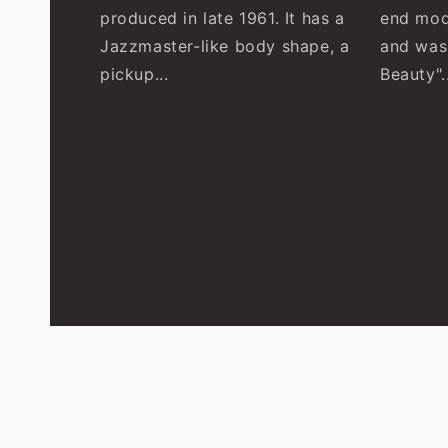
produced in late 1961. It has a
end mod
Jazzmaster-like body shape, a
and was
pickup...
Beauty"..