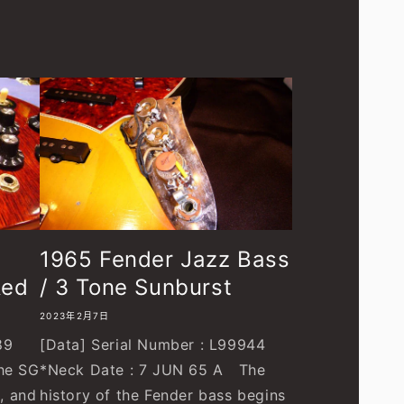
1965 Fender Jazz Bass
Red
/ 3 Tone Sunburst
2023年2月7日
89
[Data] Serial Number : L99944
he SG
*Neck Date : 7 JUN 65 A The
, and
history of the Fender bass begins