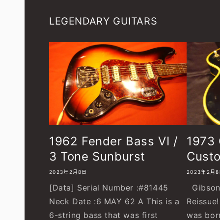
LEGENDARY GUITARS
1962 Fender Bass VI /
1973 
3 Tone Sunburst
Custo
2023年2月8日
2023年2月
[Data] Serial Number :#81445
Gibson 
Neck Date :6 MAY 62 A This is a
Reissue
6-string bass that was first
was born