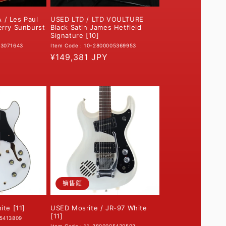
/ Les Paul
USED LTD / LTD VOULTURE
erry Sunburst
Black Satin James Hetfield
Signature [10]
03071643
Item Code : 10-2800005369953
常
¥149,381 JPY
规
价
格
销售额
ite [11]
USED Mosrite / JR-97 White
[11]
05413809