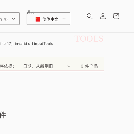
购
登
语言
物
Y ¥)
简体中文
录
车
收
TOOLS
ine 17): invalid url input
Tools
藏
:
序依据：
0 件产品
件