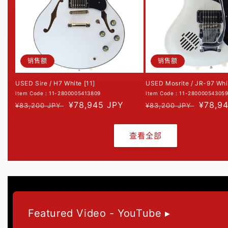
销售额
销售额
USED Sire / H7 White [11]
USED Mosrite / JR-97 Whit
Item Code : 11-2800005413809
Item Code : 11-28000054305
常
促
¥78,945 JPY
常
促
¥78,9
¥83,200 JPY
¥83,200 JPY
规
销
规
销
价
价
价
价
查看全部
格
格
Featured Video - YouTube ▸