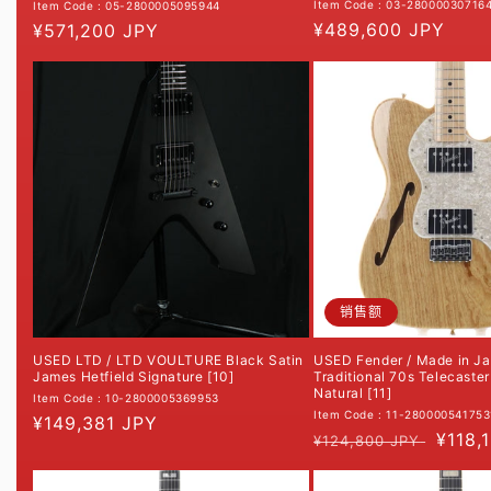
Item Code : 03-28000030716
Item Code : 05-2800005095944
常
¥489,600 JPY
常
¥571,200 JPY
规
规
价
价
格
格
销售额
USED LTD / LTD VOULTURE Black Satin
USED Fender / Made in J
James Hetfield Signature [10]
Traditional 70s Telecaster
Natural [11]
Item Code : 10-2800005369953
Item Code : 11-280000541753
常
¥149,381 JPY
常
促
¥118,
¥124,800 JPY
规
规
销
价
价
价