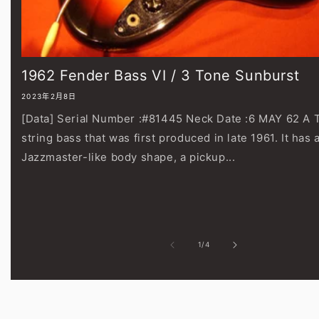
1962 Fender Bass VI / 3 Tone Sunburst
2023年2月8日
[Data] Serial Number :#81445 Neck Date :6 MAY 62 A Th
string bass that was first produced in late 1961. It has 
Jazzmaster-like body shape, a pickup...
/
1
/
4