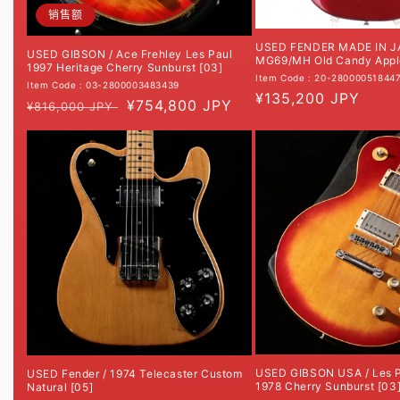
销售额
USED FENDER MADE IN J
USED GIBSON / Ace Frehley Les Paul
MG69/MH Old Candy Apple
1997 Heritage Cherry Sunburst [03]
Item Code : 20-28000051844
Item Code : 03-2800003483439
常
¥135,200 JPY
常
促
¥754,800 JPY
¥816,000 JPY
规
规
销
价
价
价
格
格
USED GIBSON USA / Les P
USED Fender / 1974 Telecaster Custom
1978 Cherry Sunburst [03
Natural [05]