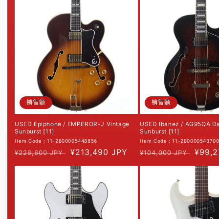
格
格
销售额
销售额
USED Epiphone / EMPEROR-J Vintage
USED Ibanez / AG95QA D
Sunburst [11]
Sunburst [11]
Item Code : 11-2800005448856
Item Code : 11-28000054370
常
促
¥213,490 JPY
常
促
¥99,2
¥226,600 JPY
¥104,000 JPY
规
销
规
销
价
价
价
价
格
格