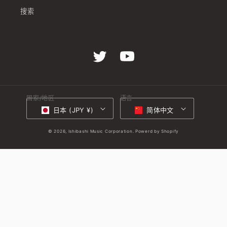
搜索
Twitter
YouTube
国家/地区
语言
日本 (JPY ¥)
简体中文
© 2026,
Ishibashi Music Corporation.
Powerd by Shopify