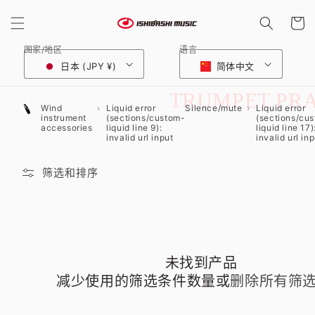
购
跳到内
容
物
车
国家/地区
语言
日本 (JPY ¥)
简体中文
收
TRUMPET PRA
Wind
Liquid error
Silence/mute
Liquid error
instrument
(sections/custom-
(sections/cu
藏
accessories
liquid line 9):
liquid line 17)
invalid url input
invalid url in
:
筛选和排序
未找到产品
减少使用的筛选条件数量或
删除所有筛