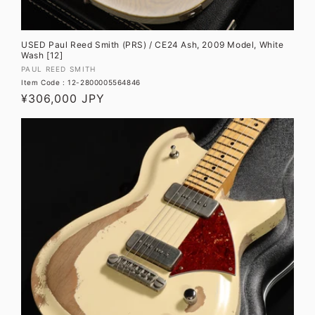
USED Paul Reed Smith (PRS) / CE24 Ash, 2009 Model, White
Wash [12]
販
PAUL REED SMITH
Item Code : 12-2800005564846
売
通
¥306,000 JPY
元:
常
価
格