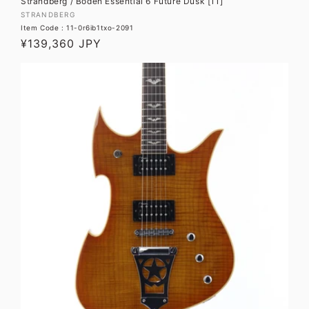
Strandberg / Boden Essential 6 Future Dusk [11]
販
STRANDBERG
Item Code : 11-0r6ib1txo-2091
売
通
¥139,360 JPY
元:
常
価
格