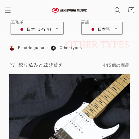
コンテ
カ
ンツに
ー
進む
ト
国/地域
言語
日本 (JPY ¥)
日本語
コ
OTHER TYPES
Electric guitar
Other types
レ
絞り込みと並び替え
445個の商品
ク
シ
ョ
ン
: