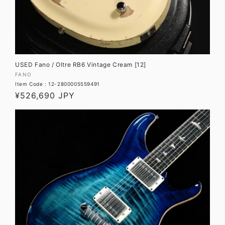
USED Fano / Oltre RB6 Vintage Cream [12]
販
FANO
Item Code : 12-2800005559491
売
通
¥526,690 JPY
元:
常
価
格