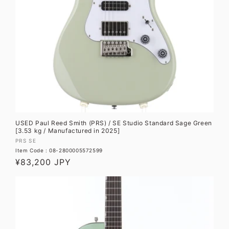
USED Paul Reed Smith (PRS) / SE Studio Standard Sage Green
[3.53 kg / Manufactured in 2025]
販
PRS SE
Item Code : 08-2800005572599
売
通
¥83,200 JPY
元:
常
価
格