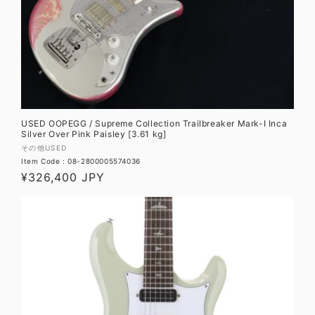
USED OOPEGG / Supreme Collection Trailbreaker Mark-I Inca
Silver Over Pink Paisley [3.61 kg]
販
その他USED
Item Code : 08-2800005574036
売
通
¥326,400 JPY
元:
常
価
格