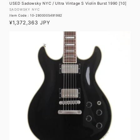
USED Sadowsky NYC / Ultra Vintage S Violin Burst 1990 [10]
販
SADOWSKY NYC
Item Code : 10-2800005491982
売
通
¥1,372,363 JPY
元:
常
価
格