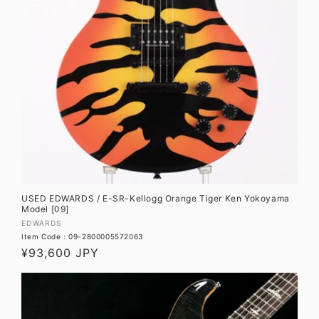
USED EDWARDS / E-SR-Kellogg Orange Tiger Ken Yokoyama
Model [09]
販
EDWARDS
Item Code : 09-2800005572063
売
通
¥93,600 JPY
元:
常
価
格