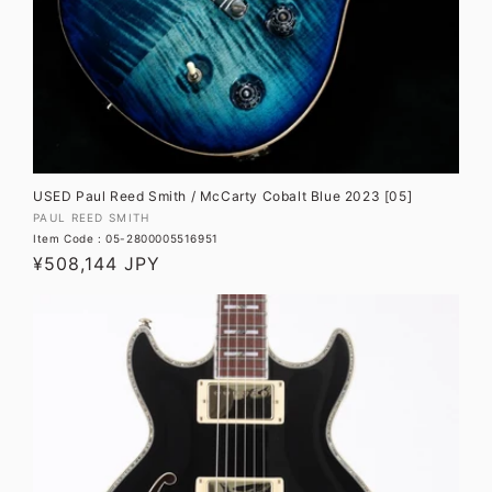
USED Paul Reed Smith / McCarty Cobalt Blue 2023 [05]
販
PAUL REED SMITH
Item Code : 05-2800005516951
売
通
¥508,144 JPY
元:
常
価
格