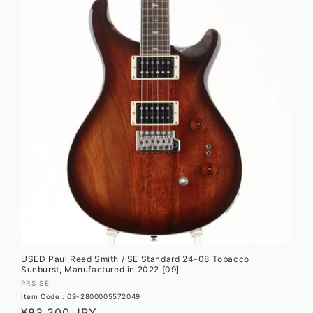
格
USED Paul Reed Smith / SE Standard 24-08 Tobacco
Sunburst, Manufactured in 2022 [09]
販
PRS SE
Item Code : 09-2800005572049
売
通
¥83,200 JPY