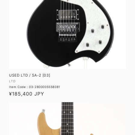
USED LTD / SA-2 [03]
販
LTD
Item Code : 03-2800005558081
売
通
¥185,400 JPY
元:
常
価
格