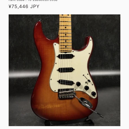
売
通
¥75,446 JPY
元:
常
価
格