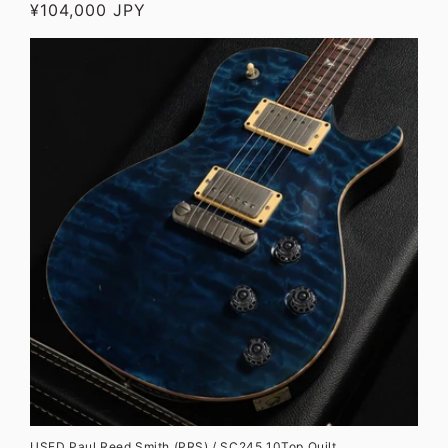
通
¥104,000 JPY
元:
常
価
格
USED Paul Reed Smith (PRS) / SC245 10Top Quilt,