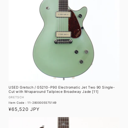
USED Gretsch / G5210-P90 Electromatic Jet Two 90 Single-
Cut with Wraparound Tailpiece Broadway Jade [11]
販
GRETSCH
Item Code : 11-2800005575149
売
通
¥65,520 JPY
元:
常
価