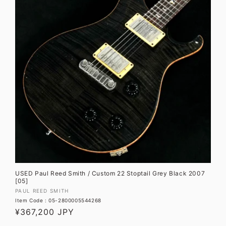
USED Paul Reed Smith / Custom 22 Stoptail Grey Black 2007
[05]
販
PAUL REED SMITH
Item Code : 05-2800005544268
売
通
¥367,200 JPY
元:
常