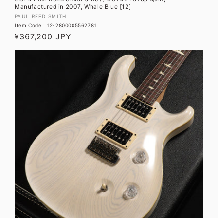
Manufactured in 2007, Whale Blue [12]
販
PAUL REED SMITH
Item Code : 12-2800005562781
売
通
¥367,200 JPY
元:
常
価
格