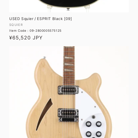
USED Squier / ESPRIT Black [09]
販
SQUIER
Item Code : 09-2800005575125
売
通
¥65,520 JPY
元:
常
価
格