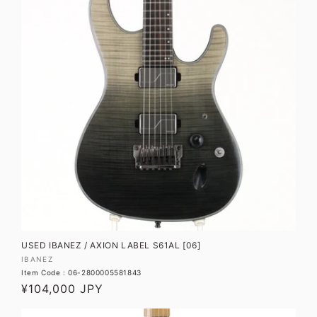
USED IBANEZ / AXION LABEL S61AL [06]
販
IBANEZ
Item Code : 06-2800005581843
売
通
¥104,000 JPY
元:
常