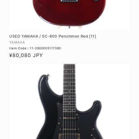
USED YAMAHA / SC-800 Persimmon Red [11]
販
YAMAHA
Item Code : 11-2800005117080
売
通
¥80,080 JPY
元:
常
価
格