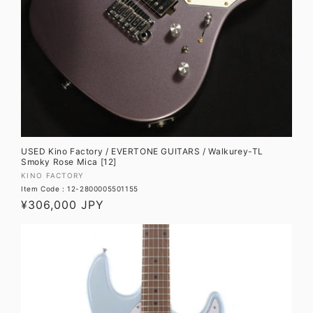
USED Kino Factory / EVERTONE GUITARS / Walkurey-TL
Smoky Rose Mica [12]
販
KINO FACTORY
Item Code : 12-2800005501155
売
通
¥306,000 JPY
元:
常
価
格