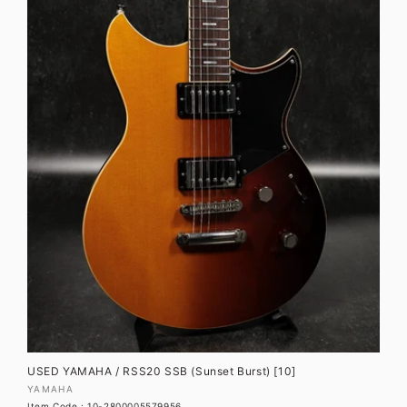
価
格
USED YAMAHA / RSS20 SSB (Sunset Burst) [10]
販
YAMAHA
Item Code : 10-2800005579956