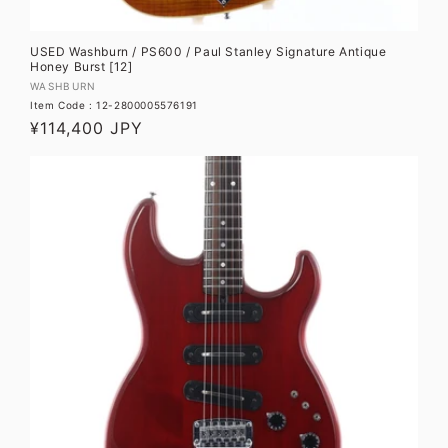
USED Washburn / PS600 / Paul Stanley Signature Antique
Honey Burst [12]
販
WASHBURN
Item Code : 12-2800005576191
売
通
¥114,400 JPY
元:
常
価
格