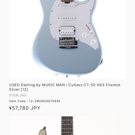
USED Sterling by MUSIC MAN / Cutlass CT-50 HSS Firemist
Silver [12]
販
STERLING
Item Code : 12-2800005575934
売
通
¥57,780 JPY
元:
常
価
格