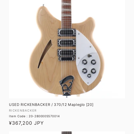
USED RICKENBACKER / 370/12 Mapleglo [20]
販
RICKENBACKER
Item Code : 20-2800005570014
売
通
¥367,200 JPY
元:
常