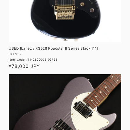
USED Ibanez / RS528 Roadstar II Series Black [11]
販
IBANEZ
Item Code : 11-2800005102758
売
通
¥78,000 JPY
元:
常
価
格