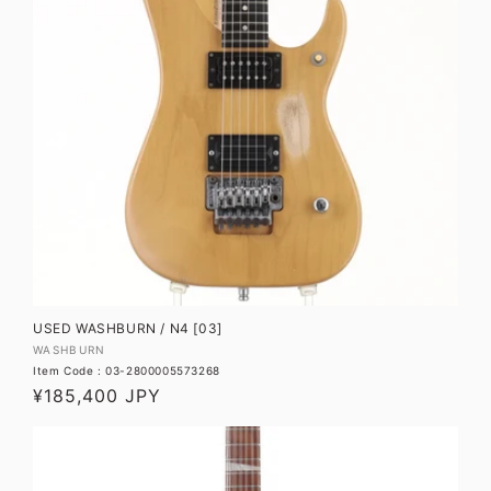
USED WASHBURN / N4 [03]
販
WASHBURN
Item Code : 03-2800005573268
売
通
¥185,400 JPY
元:
常
価
格