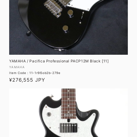
YAMAHA / Pacifica Professional PACP12M Black [11]
販
YAMAHA
Item Code : 11-1r9l5ob2b-279e
売
通
¥276,555 JPY
元:
常
価
格