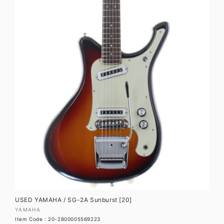
価
格
USED YAMAHA / SG-2A Sunburst [20]
販
YAMAHA
Item Code : 20-2800005569223
売