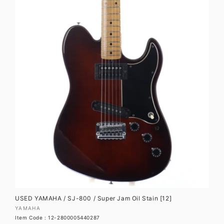
価
格
USED YAMAHA / SJ-800 / Super Jam Oil Stain [12]
販
YAMAHA
Item Code : 12-2800005440287
売