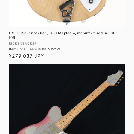
USED Rickenbacker / 360 Mapleglo, manufactured in 2001
[09]
販
RICKENBACKER
Item Code : 09-2800005535259
売
通
¥279,037 JPY
元:
常
価
格