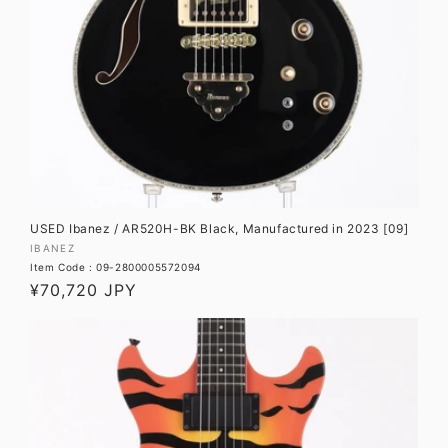
USED Ibanez / AR520H-BK Black, Manufactured in 2023 [09]
販
IBANEZ
Item Code : 09-2800005572094
売
通
¥70,720 JPY
元:
常
価
格