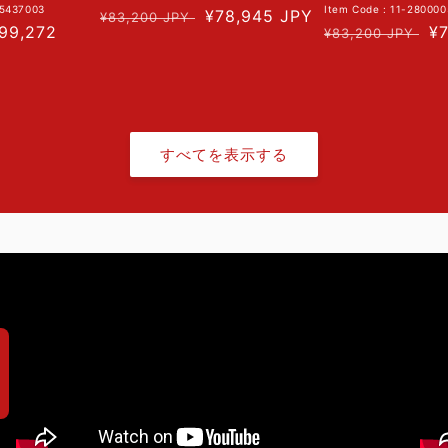
05437003
Item Code : 11-28000
通
セ
¥78,945 JPY
¥83,200 JPY
セ
99,272
通
セ
¥
¥83,200 JPY
常
ー
ー
常
ー
価
ル
ル
価
ル
格
価
価
格
価
格
格
格
すべてを表示する