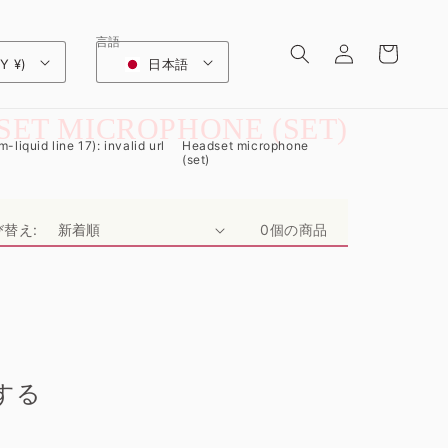
ロ
カ
グ
言語
ー
Y ¥)
日本語
イ
ト
ン
SET MICROPHONE (SET)
-liquid line 17): invalid url
Headset microphone
(set)
び替え:
0個の商品
する