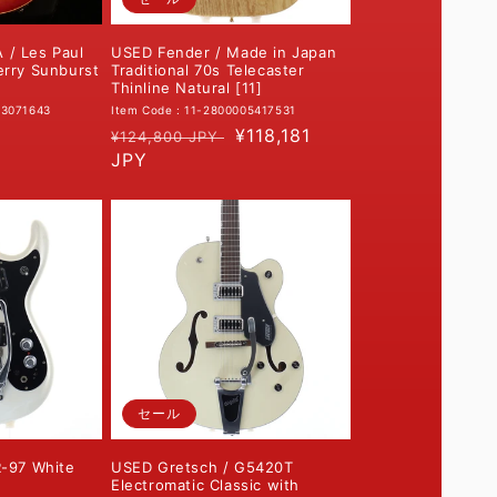
/ Les Paul
USED Fender / Made in Japan
erry Sunburst
Traditional 70s Telecaster
Thinline Natural [11]
03071643
Item Code : 11-2800005417531
通
セ
¥118,181
¥124,800 JPY
常
JPY
ー
価
ル
格
価
格
セール
R-97 White
USED Gretsch / G5420T
Electromatic Classic with