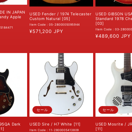
DE IN JAPAN
USED GIBSON USA 
USED Fender / 1974 Telecaster
andy Apple
Standard 1978 Ch
Custom Natural [05]
[03]
Item Code : 05-2800005095944
05184471
Item Code : 03-28000
通
¥571,200 JPY
通
¥489,600 JPY
常
常
価
価
格
格
セール
セール
G95QA Dark
USED Sire / H7 White [11]
USED Mosrite / J
1]
[11]
Item Code : 11-2800005413809