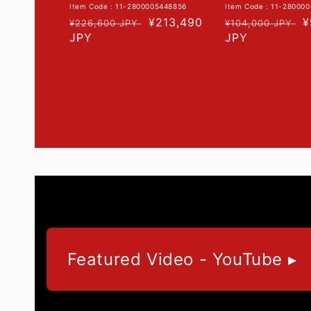
Item Code : 11-2800005448856
Item Code : 11-28000
通
セ
¥213,490
通
¥
¥226,600 JPY
¥104,000 JPY
常
JPY
ー
常
JPY
価
ル
価
格
価
格
格
Featured Video - YouTube ▸