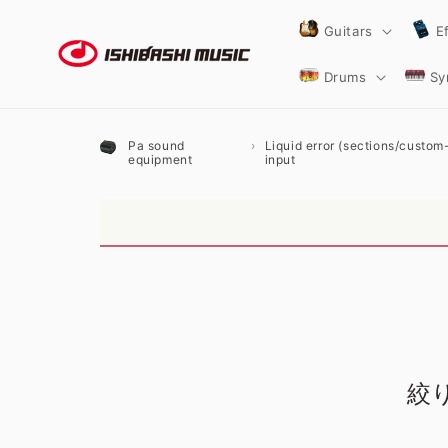
コンテ
ンツに
Guitars
E
進む
Drums
Sy
Pa sound
Liquid error (sections/custom-l
equipment
input
絞