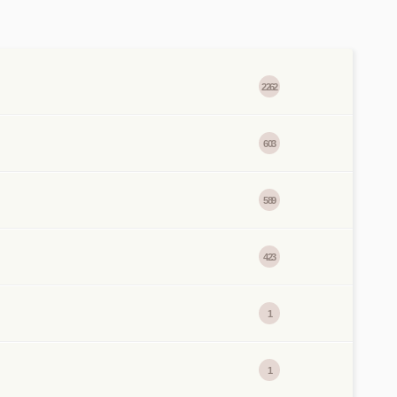
2262
603
589
423
1
1