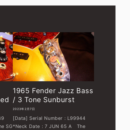
1965 Fender Jazz Bass
Red
/ 3 Tone Sunburst
2023年2月7日
89
[Data] Serial Number : L99944
he SG
*Neck Date : 7 JUN 65 A The