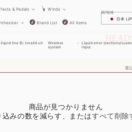
ffects & Pedals
Winds
国/地域
日本 (JP
nthesizer
Brand List
All Items
コ
HEAD
iquid line 9): invalid url
Wireless
Liquid error (sections/custom
レ
system
input
ク
並
シ
ョ
ン
:
商品が見つかりません
り込みの数を減らす、または
すべて削除