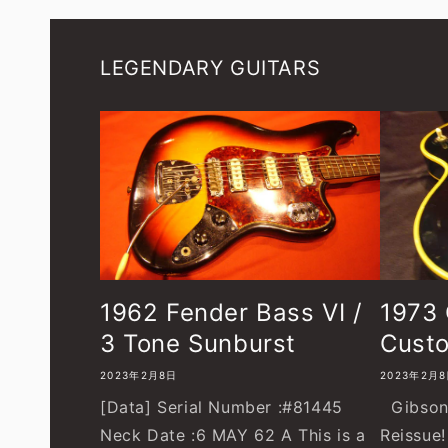
LEGENDARY GUITARS
1962 Fender Bass VI /
1973 
3 Tone Sunburst
Custo
2023年2月8日
2023年2月
[Data] Serial Number :#81445
Gibson 
Neck Date :6 MAY 62 A This is a
Reissue