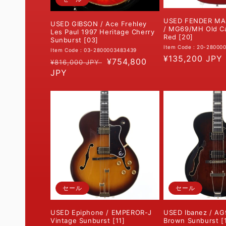
USED FENDER MA
USED GIBSON / Ace Frehley
/ MG69/MH Old C
Les Paul 1997 Heritage Cherry
Red [20]
Sunburst [03]
Item Code : 20-28000
Item Code : 03-2800003483439
通
¥135,200 JPY
通
セ
¥754,800
¥816,000 JPY
常
常
JPY
ー
価
価
ル
格
格
価
格
セール
セール
USED Epiphone / EMPEROR-J
USED Ibanez / A
Vintage Sunburst [11]
Brown Sunburst [1