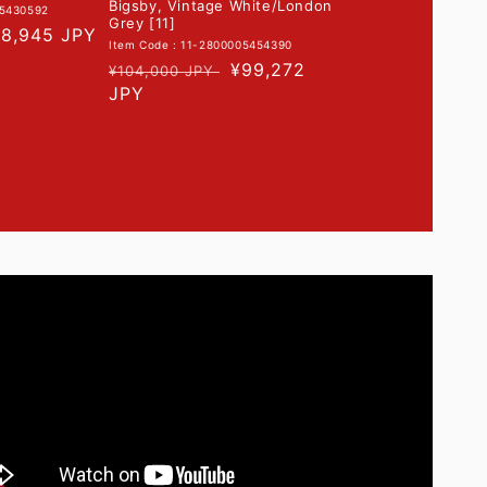
Bigsby, Vintage White/London
05430592
Grey [11]
78,945 JPY
Item Code : 11-2800005454390
通
セ
¥99,272
¥104,000 JPY
常
JPY
ー
価
ル
格
価
格